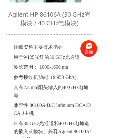
Agilent HP 86106A (30 GHz光
模块 / 40 GHz电模块)
详细资料主要技术指标
用于
9/125
光纤的
30 GHz
光通道
波长范围：
1000-1600 nm
参考接收机功能（
9.953 Gb/s
）
具有
2.4 mm
阳头输入的
40 GHz
电通
道
兼容性
:
86100A/B/C Infiniium DCA/D
CA-J
主机
带有
30 GHz
光通道和
40 GHz
电通道
的插入式模块。兼容
Agilent 86100A/