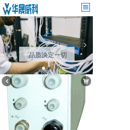
끀
넳
넲
品质决定一切
낙
낒