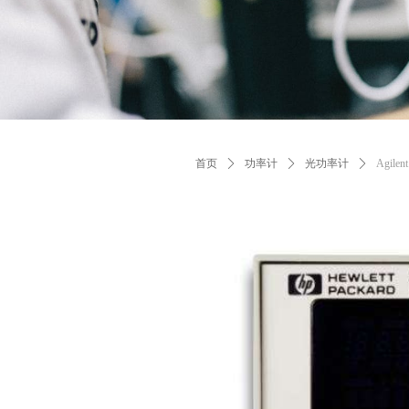
首页
ꄲ
功率计
ꄲ
光功率计
ꄲ
Agil