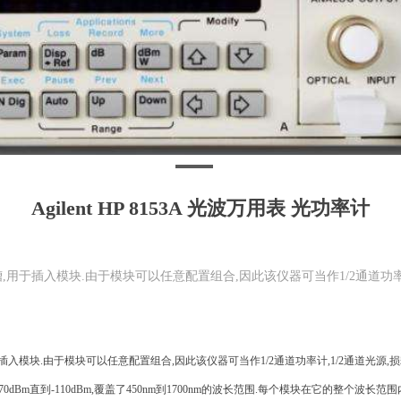
Agilent HP 8153A 光波万用表 光功率计
,用于插入模块.由于模块可以任意配置组合,因此该仪器可当作1/2通道功率
插入模块
.
由于模块可以任意配置组合
,
因此该仪器可当作
1/2
通道功率计
,1/2
通道光源
,
损
-70dBm
直到
-110dBm,
覆盖了
450nm
到
1700nm
的波长范围
.
每个模块在它的整个波长范围