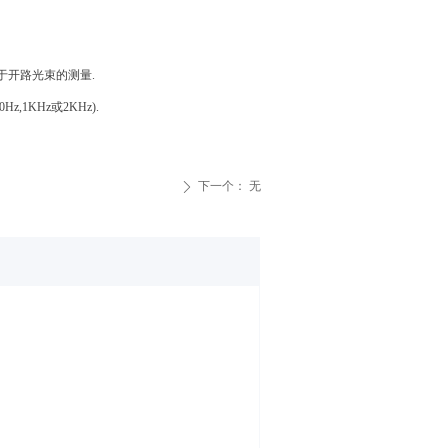
于开路光束的测量
.
0Hz,1KHz
或
2KHz).
下一个：
无
ꄲ