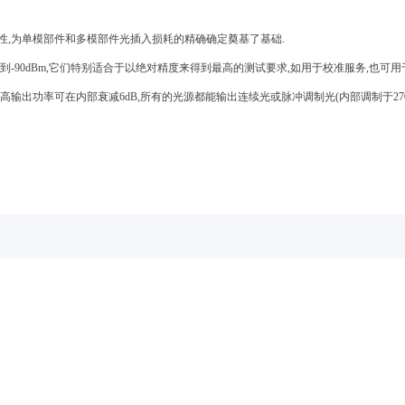
性
,
为单模部件和多模部件光插入损耗的精确确定奠基了基础
.
到
-90dBm,
它们特别适合于以绝对精度来得到最高的测试要求
,
如用于校准服务
,
也可用
高输出功率可在内部衰减
6dB,
所有的光源都能输出连续光或脉冲调制光
(
内部调制于
27