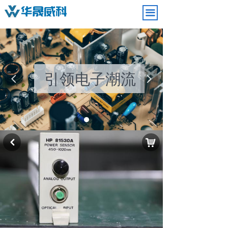
끀
引领电子潮流
넳
넲
品质决定一切
낙
낒