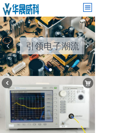
끀
引领电子潮流
넳
넲
낙
낒