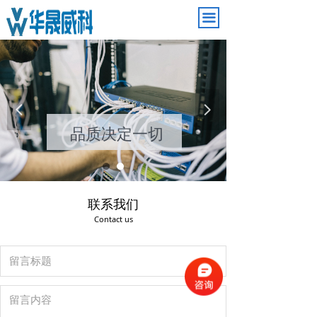
끀
引领电子潮流
넳
넲
品质决定一切
联系我们
Contact us